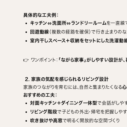
具体的な工夫例：
キッチン⇔洗面所⇔ランドリールーム
を一直線
回遊動線
（複数の経路を確保）で行き止まりの
室内干しスペース＋収納をセットにした洗濯動
👉 ワンポイント：
「ながら家事」がしやすい設計が、
2. 家族の気配を感じられるリビング設計
家族のつながりを育むには、自然と集まりたくなる
心
おすすめの工夫：
対面キッチン＋ダイニング一体型
で会話がしや
リビング階段
で子どもの外出・帰宅を把握しやす
吹き抜けや高窓
で明るく開放的な空間づくり