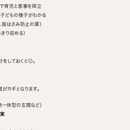
）で育児と家事を両立
で子どもの様子がわかる
、指はさみ防止の扉）
っきり収める）
計をしておくと◎。
がカギとなります。
納一体型の玄関など）
充実