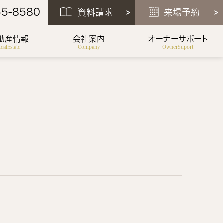
55-8580
資料請求
来場予約
動産情報
会社案内
オーナーサポート
ealEstate
Company
OwnerSuport