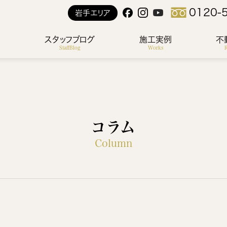
0120-
岩手エリア
ス
スタッフブログ
施工実例
不
StaffBlog
Works
R
コラム
Column