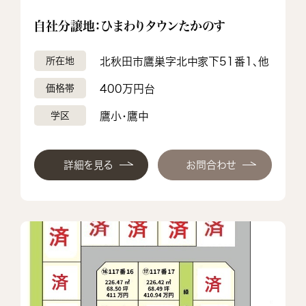
自社分譲地：ひまわりタウンたかのす
所在地
北秋田市鷹巣字北中家下51番1、他
価格帯
400万円台
学区
鷹小・鷹中
詳細を見る
お問合わせ