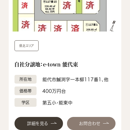
県北エリア
自社分譲地：e-town 能代東
所在地
能代市鰄渕字一本柳117番1、他
価格帯
400万円台
学区
第五小・能東中
詳細を見る
お問合わせ