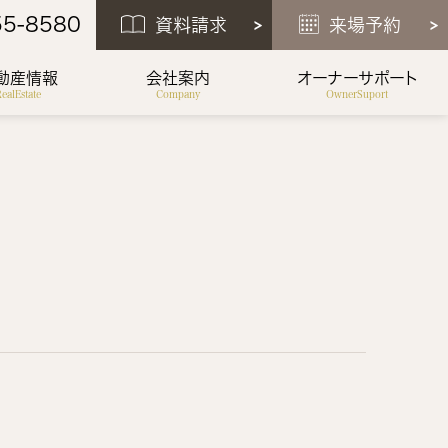
55-8580
資料請求
来場予約
動産情報
会社案内
オーナーサポート
ealEstate
Company
OwnerSuport