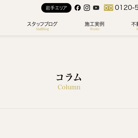
0120-
岩手エリア
ス
スタッフブログ
施工実例
不
StaffBlog
Works
R
コラム
Column