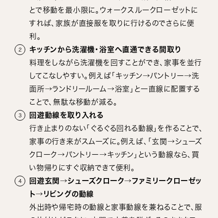
とで移動を最小限に。ウォークスルークローゼットに
すれば、家族が直接服を取りに行けるのでさらに便
利。
キッチンから洗濯機・浴室へ直通できる間取り
料理をしながら洗濯機を回すことができ、家事を並行
してこなしやすい。例えば「キッチン→パントリー→洗
面所→ランドリールーム→浴室」と一直線に配置する
ことで、無駄な移動が減る。
回遊動線を取り入れる
行き止まりのない「ぐるぐる回れる動線」を作ることで、
家事の行き来がスムーズに。例えば、「玄関→シューズ
クローク→パントリー→キッチン」という動線なら、買
い物帰りにすぐ収納できて便利。
回遊玄関→シューズクローク→ファミリークローゼッ
ト→リビングの動線
外出時や帰宅時の動線と家事動線を兼ねることで、服