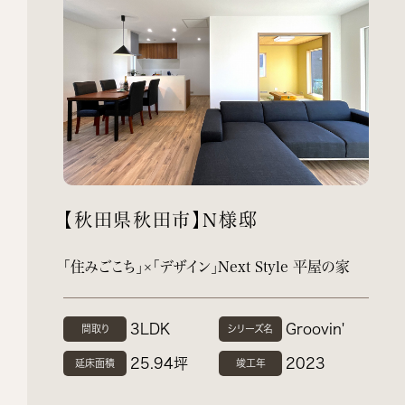
【秋田県秋田市】N様邸
「住みごこち」×「デザイン」Next Style 平屋の家
3LDK
Groovin'
間取り
シリーズ名
25.94坪
2023
延床面積
竣工年