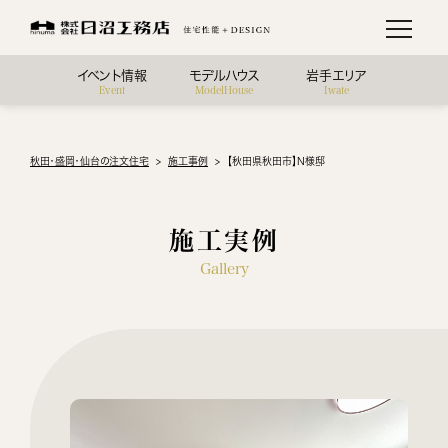
イベント情報
モデルハウス
岩手エリア
Event
ModelHouse
Iwate
秋田・盛岡・仙台の注文住宅
施工事例
【秋田県秋田市】N様邸
施工実例
Gallery