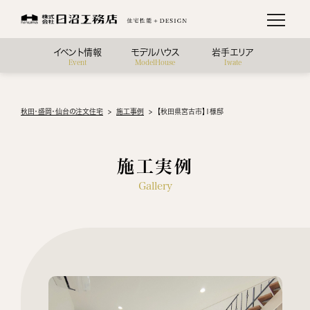
イベント情報
モデルハウス
岩手エリア
Event
ModelHouse
Iwate
秋田・盛岡・仙台の注文住宅
施工事例
【秋田県宮古市】Ｉ様邸
施工実例
Gallery