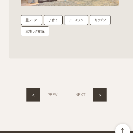
畳フロア
子育て
アースワン
キッチン
家事ラク動線
<
>
PREV
NEXT