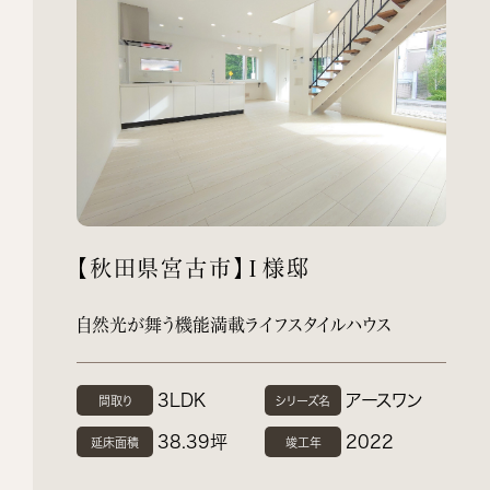
【秋田県宮古市】Ｉ様邸
自然光が舞う機能満載ライフスタイルハウス
3LDK
アースワン
間取り
シリーズ名
38.39坪
2022
延床面積
竣工年