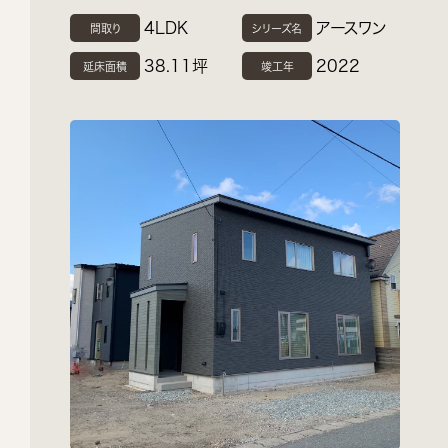
4LDK
アースワン
間取り
シリーズ名
38.11坪
2022
延床面積
竣工年