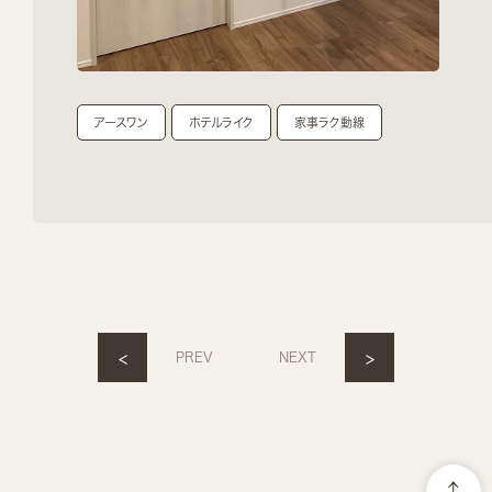
アースワン
ホテルライク
家事ラク動線
<
>
PREV
NEXT