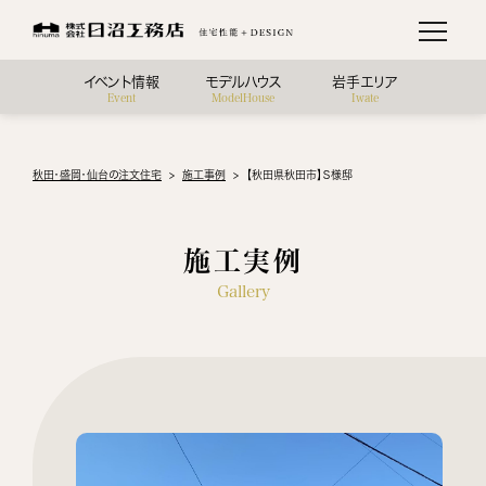
イベント情報
モデルハウス
岩手エリア
Event
ModelHouse
Iwate
秋田・盛岡・仙台の注文住宅
施工事例
【秋田県秋田市】Ｓ様邸
施工実例
Gallery