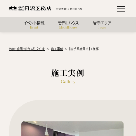
イベント情報
モデルハウス
岩手エリア
Event
ModelHouse
Iwate
秋田・盛岡・仙台の注文住宅
施工事例
【岩手県盛岡市】Ｔ様邸
施工実例
Gallery