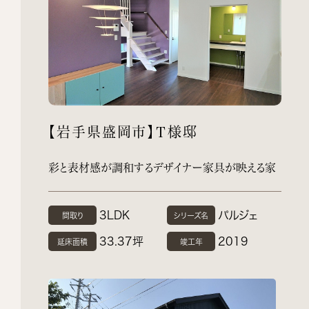
【岩手県盛岡市】Ｔ様邸
彩と表材感が調和するデザイナー家具が映える家
3LDK
パルジェ
間取り
シリーズ名
33.37坪
2019
延床面積
竣工年