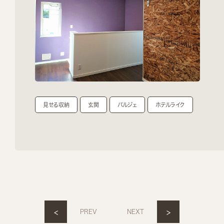
見せる収納
玄関
パルジェ
ホテルライク
<
>
PREV
NEXT