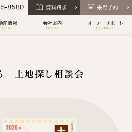
55-8580
資料請求
来場予約
動産情報
会社案内
オーナーサポート
ealEstate
Company
OwnerSuport
る 土地探し相談会