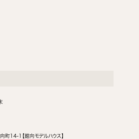
末
町14-1【館向モデルハウス】