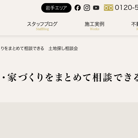
0120-
岩手エリア
ス
スタッフブログ
施工実例
不
StaffBlog
Works
R
くりをまとめて相談できる 土地探し相談会
画・家づくりをまとめて相談でき