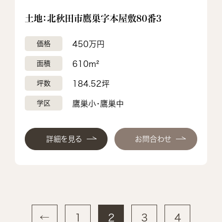
土地：北秋田市鷹巣字本屋敷80番3
価格
450万円
面積
610m²
坪数
184.52坪
学区
鷹巣小・鷹巣中
詳細を見る
お問合わせ
投
←
1
2
3
4