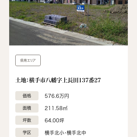
県南エリア
土地：横手市八幡字上長田137番27
価格
576.6万円
面積
211.58㎡
坪数
64.00坪
学区
横手北小・横手北中