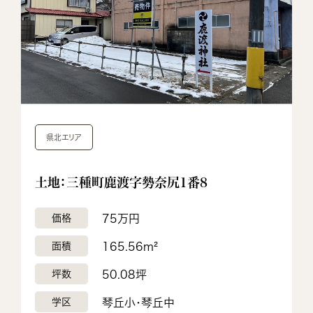
県北エリア
土地：三種町鹿渡字勢奈尻1番8
価格
75万円
面積
165.56m²
坪数
50.08坪
学区
琴丘小・琴丘中