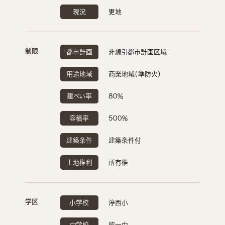
現況
更地
制限
都市計画
非線引都市計画区域
用途地域
商業地域（準防火）
建ぺい率
80％
容積率
500％
建築条件
建築条件付
土地権利
所有権
学区
小学校
渟西小
中学校
能一中