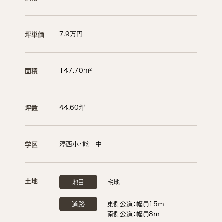
7.9万円
坪単価
147.70m²
面積
44.60坪
坪数
渟西小・能一中
学区
土地
地目
宅地
道路
東側公道：幅員15ｍ
南側公道：幅員8ｍ