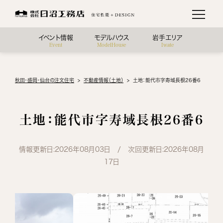
イベント情報
モデルハウス
岩手エリア
Event
ModelHouse
Iwate
秋田・盛岡・仙台の注文住宅
不動産情報（土地）
土地：能代市字寿域長根26番6
土地：能代市字寿域長根26番6
情報更新日:2026年08月03日 / 次回更新日:2026年08月
17日