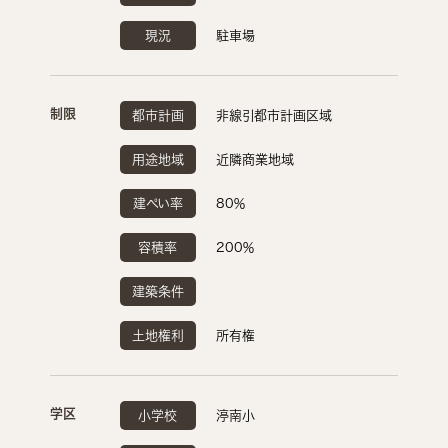
現況
駐車場
制限
都市計画
非線引都市計画区域
用途地域
近隣商業地域
建ぺい率
80％
容積率
200％
建築条件
土地権利
所有権
学区
小学校
渟南小