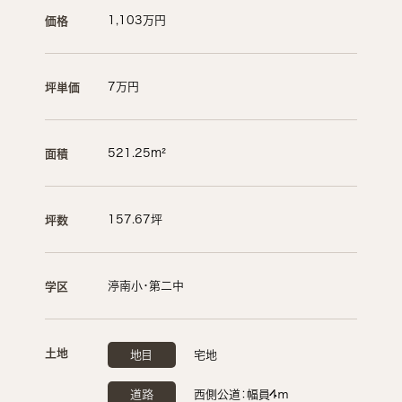
1,103万円
価格
7万円
坪単価
521.25m²
面積
157.67坪
坪数
渟南小・第二中
学区
土地
地目
宅地
道路
西側公道：幅員4ｍ