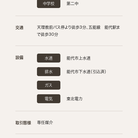
中学校
第二中
天理教前バス停より徒歩3分、五能線 能代駅ま
交通
で徒歩30分
設備
水道
能代市上水道
排水
能代市下水道（引込済）
ガス
電気
東北電力
専任媒介
取引態様