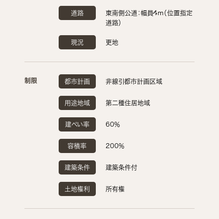
道路
東南側公道：幅員4ｍ（位置指定
道路）
現況
更地
制限
都市計画
非線引都市計画区域
用途地域
第二種住居地域
建ぺい率
60％
容積率
200％
建築条件
建築条件付
土地権利
所有権