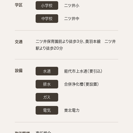
学区
小学校
二ツ井小
中学校
二ツ井中
二ツ井保育園前より徒歩3分、奥羽本線 二ツ井
交通
駅より徒歩20分
設備
水道
能代市上水道（要引込）
排水
合併浄化槽（要設置）
ガス
電気
東北電力