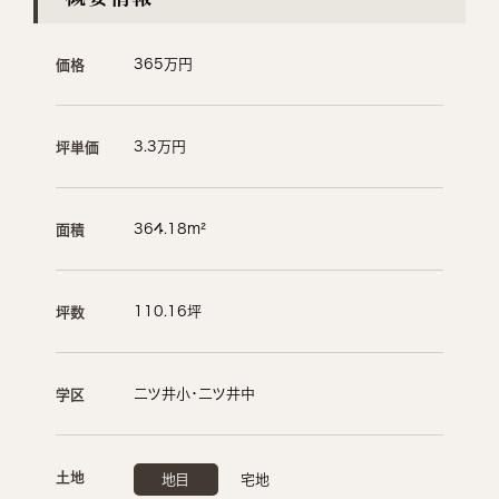
365万円
価格
3.3万円
坪単価
364.18m²
面積
110.16坪
坪数
二ツ井小・二ツ井中
学区
土地
地目
宅地