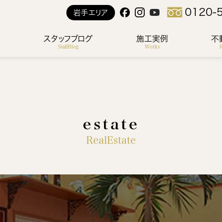
0120-
岩手エリア
ス
スタッフブログ
施工実例
不
StaffBlog
Works
R
estate
RealEstate