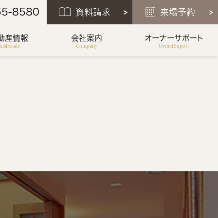
55-8580
資料請求
来場予約
動産情報
会社案内
オーナーサポート
ealEstate
Company
OwnerSuport